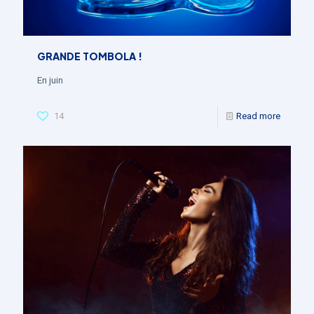
GRANDE TOMBOLA !
En juin
14
Read more