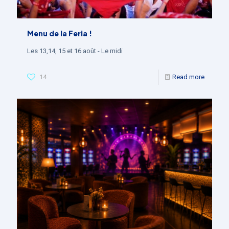
Menu de la Feria !
Les 13,14, 15 et 16 août - Le midi
14
Read more