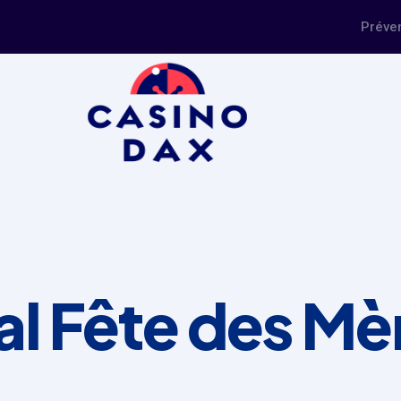
Préve
l Fête des Mè