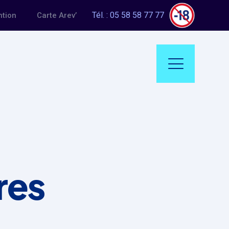
Tél. : 05 58 58 77 77
ntion
Carte Arev’
res