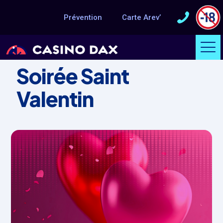
Prévention
Carte Arev’
ÉVÈNEMENT
Soirée Saint
Valentin